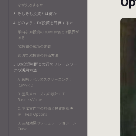
Op
なぜ失敗するか
3. そもそも投資とは何か
4. どのようにDX投資を評価するか
単純なDX投資のROIの評価では限界が
ある
DX投資の成功の定義
適切なDX投資の評価方法
5. DX投資判断と実行のフレームワー
クの活用方法
A. 戦略レベルのスクリーニング :
RBV/VRIO
B. 因果メカニズムの設計：IT
Business Value
C. 不確実性下の評価と投資形態決
定：Real Options
D. 長期効果のシミュレーション：J-
Curve