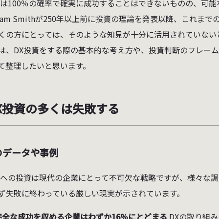
資は100％の確率で確実に成功することはできないものの、可
dam Smithが250年以上前に投資の理論を発表以降、これ
くの方にとっては、そのような知見が十分に活用されていない
は、DX投資をする際の基本的な考え方や、投資判断のフレー
て整理したいと思います。
 DX投資の多くは失敗する
のデータや事例
ITへの投資は現代の企業にとって不可欠な戦略ですが、様々な
ず失敗に終わっている厳しい現実が示されています。
完全な成功を収める企業はわずか16%にとどまる
DXの取り組