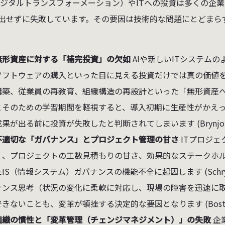
デジタルトランスフォーメーション）やITへの投資は多くの企
出せずに失敗しています。その要因は技術的な問題にとどまら
。
無形資産に対する「補完投資」の欠如
AIや新しいITシステム
ソフトウェアの購入といった目に見える投資だけでは真の価値
構築、従業員の再教育、組織構造の再設計といった「無形資産
とそのための学習期間を軽視すると、導入初期に生産性がかえっ
果が出る前に投資が失敗したと判断されてしまいます (Brynjolfsson 
不適切な「ガバナンス」とプロジェクト管理の甘さ
ITプロジ
く、プロジェクトの工数見積もりの甘さ、効果的なステークホ
たIS（情報システム）ガバナンスの機能不全に起因します (Schry
ナンス思考（状況の変化に柔軟に対応し、現場の障害を迅速に
きないことも、変革が頓挫する決定的な要因となります (Boston Cons
組織の慣性と「変革管理（チェンジマネジメント）」の失敗
企