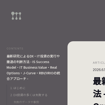
CONTENTS
最新研究によるDX・IT投資の実行や
撤退の判断方法 - IS Success
ARTIC
Model・IT Business Value・Real
2026.6.
Options・J-Curve・RBV/VRIOの統
最
合アプローチ -
1. はじめに
法 
2. DX投資の多くは失敗する
失敗のデータや事例