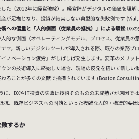
ました（2012年に経営破綻）。経営陣がデジタルの価値を理
資産が足枷となり、投資が結実しない典型的な失敗例です (Vial, 2
技術への偏重と「人的側面（従業員の抵抗）」による頓挫
DX
や人的な側面（オペレーティングモデル、プロセス、従業員の
半です。新しいデジタルツールが導入される際、既存の業務プ
「イノベーション疲労」がしばしば発生します。変革のメリッ
ダウンの技術導入に終始した場合、現場の反発を招いて新しい働
わることが多くの文献で指摘されています (Boston Consulting Grou
うに、DXやIT投資の失敗は技術そのものの未成熟さが原因で
抵抗、既存ビジネスへの固執といった複雑な人的・構造的要因
失敗するか