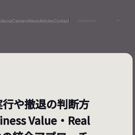
s
About
Careers
News
Articles
Contact
実行や撤退の判断方
siness Value・Real