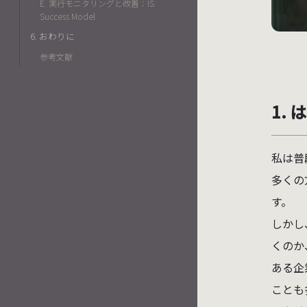
E. 実行モニタリングと改善：IS
Success Model
6. おわりに
参考文献
1.
私は普
多くの
す。
しかし
くのか
ある企
ことも