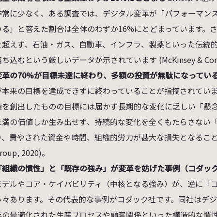
非常に少なく、ある調査では、デジタル変革が「パフォーマン
いる」と答えた割合は全体のわずか16%にとどまっています。さ
を超えず、石油・ガス、自動車、インフラ、製薬といった伝統的
ち込むという厳しいデータが示されています (McKinsey & Compa
変革の70%が目標未達に終わり、多額の投資が無駄になってい
が本来の目標を達成できずに終わっていることが指摘されていま
値を創出したものの目標には届かず長期的な変化に乏しい「懸念
未満の価値しか生み出せず、持続的な変化を全くもたらさない
り、費やされた資金や時間、組織的労力が甚大な損失となることが示されて
roup, 2020)。
「組織の慣性」と「既存の強み」が変革を妨げた事例（コダッ
モデルやコア・ケイパビリティ（中核となる強み）が、逆に「コ
多々あります。その代表的な事例がコダック社です。同社はデ
存の最適化された生産プロセスや顧客関係といった構造的な慣