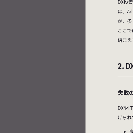
DX投
は、A
が、多
ここで
踏まえ
2.
失敗
DXや
げられ