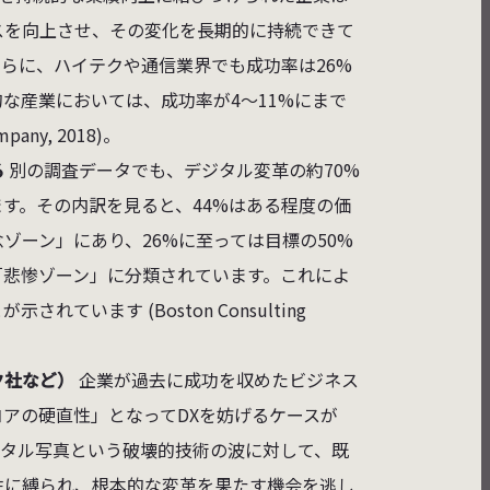
スを向上させ、その変化を長期的に持続できて
らに、ハイテクや通信業界でも成功率は26%
な産業においては、成功率が4〜11%にまで
ny, 2018)。
る
別の調査データでも、デジタル変革の約70%
す。その内訳を見ると、44%はある程度の価
ゾーン」にあり、26%に至っては目標の50%
「悲惨ゾーン」に分類されています。これによ
います (Boston Consulting
ク社など）
企業が過去に成功を収めたビジネス
アの硬直性」となってDXを妨げるケースが
ジタル写真という破壊的技術の波に対して、既
性に縛られ、根本的な変革を果たす機会を逃し