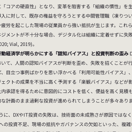
に「コアの硬直性」となり、変革を阻害する「組織の慣性」を
導入に対して、既存の権益を守ろうとする中間管理職（凍りつ
ン疲労を起こした現場の従業員から強い抵抗が生じます。これ
ネジメントが不十分な場合、デジタル化は組織に定着せずに失敗に終わります 
020; Vial, 2019)。
行動経済学が明らかにする「認知バイアス」と投資判断の歪み
おいて、人間の認知バイアスが判断を歪め、失敗を招くことが
ば、目立つ事例ばかりを思い浮かべる「利用可能性バイアス」
ジェクトの成果を不当に高く予測する「楽観バイアス」などが
社内承認を得るために意図的にコストを低く、便益を高く見積
な計画のまま過剰な投資が進められてしまうことが多々あります (Board
うに、DXやIT投資の失敗は、技術面の未成熟さが原因ではな
への投資不足、現場の抵抗やガバナンスの欠如といった、複雑