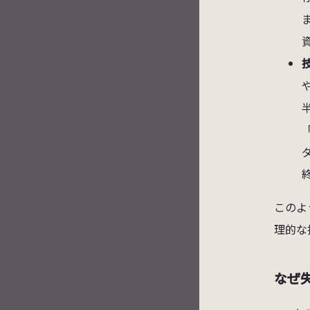
終
このよ
理的な
なぜ