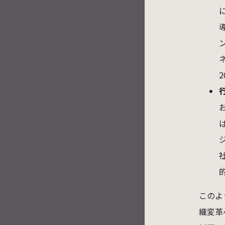
2
的
このよ
織変革