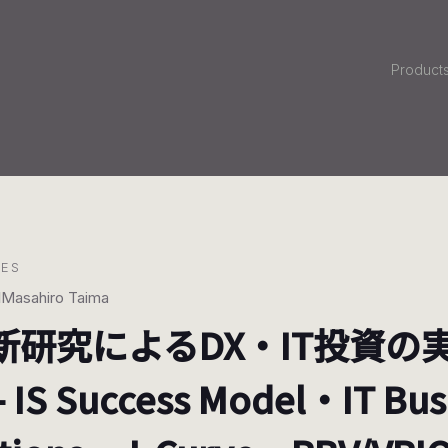
Product
LES
1
Masahiro Taima
新研究によるDX・IT投資の
- IS Success Model・IT Bu