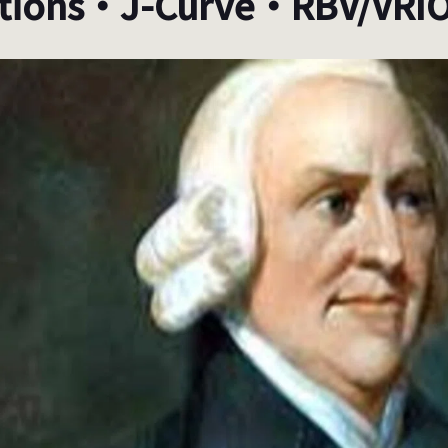
tions・J-Curve・RBV/