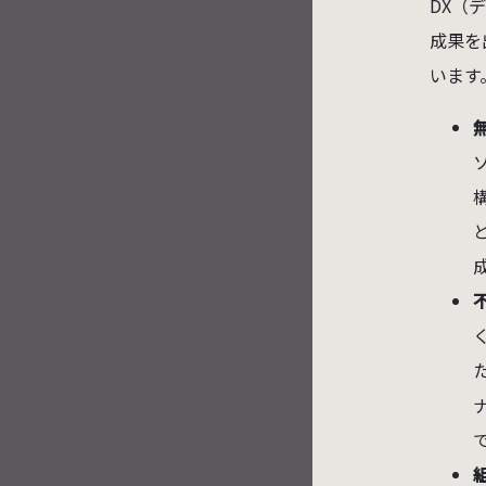
DX（
成果を
います
成
で