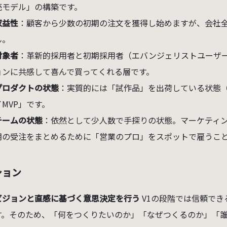
売モデル」の構築です。
収益性
：顧客から少数の初期の注文を獲得し始めますが、会社
ん。
対象者
：革新的採用者と初期採用者（エバンジェリストユーザ
ョンに共感して喜んで買ってくれる層です。
プロダクトの状態
：実質的には「試作品」を出荷している状態（
イMVP」です。
チームの状態
：依然として少人数で手探りの状態。マーケティ
期の受注をまとめるために「営業のプロ」をスポットで雇うこ
ション
ビジョンと直感に基づく意思決定を行う
V1の段階では信頼で
す。そのため、「何をつくりたいのか」「なぜつくるのか」「