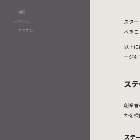
ーン
期間
おわりに
スター
参考文献
べきこ
以下に
ージ4
ステ
創業者
かを検
ステ