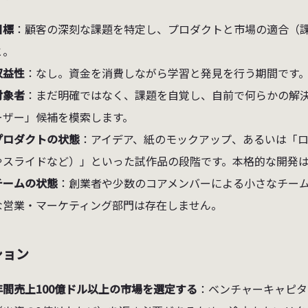
目標
：顧客の深刻な課題を特定し、プロダクトと市場の適合（
と。
収益性
：なし。資金を消費しながら学習と発見を行う期間です
対象者
：まだ明確ではなく、課題を自覚し、自前で何らかの解
ーザー」候補を模索します。
プロダクトの状態
：アイデア、紙のモックアップ、あるいは「ロ
やスライドなど）」といった試作品の段階です。本格的な開発
チームの状態
：創業者や少数のコアメンバーによる小さなチー
な営業・マーケティング部門は存在しません。
ション
年間売上100億ドル以上の市場を選定する
：ベンチャーキャピタ