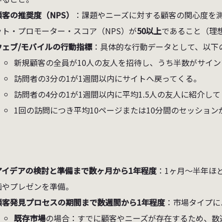
顧客の推奨度（NPS）
：課題やニーズに対する顧客の関心度を
ット・プロモーター・スコア（NPS）が
50以上
であること（理
ウェブ/モバイルの行動指標
：具体的な行動データとして、以下
新規顧客の全員が10人の友人を招待し、うち半数がサイ
訪問者の3分の1が1週間以内にサイトへ戻ってくる。
訪問者の4分の1が1週間以内に平均1.5人の友人に紹介し
1回の訪問につき平均10ページまたは10分間のセッション
アイデアの検討と準備まで数ヶ月から1年程度
：1ヶ月〜半年ほ
画やプレゼンを準備。
顧客発見プロセスの期間まで数週間から1年程度
：市場タイプに
既存市場
の場合：すでに顧客やニーズが存在するため、数