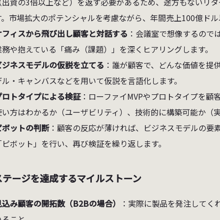
（出資の3倍以上など）を返す必要があるため、途方もないリタ
す。市場拡大のポテンシャルを考慮ながら、年間売上100億ド
オフィスから飛び出し顧客と対話する
：会議室で想像するので
業務や抱えている「痛み（課題）」を深くヒアリングします。
ビジネスモデルの仮説を立てる
：誰が顧客で、どんな価値を提
デル・キャンバスなどを用いて仮説を言語化します。
プロトタイプによる検証
：ローファイMVPやプロトタイプを顧
使い方はわかるか（ユーザビリティ）、技術的に構築可能か（
ピボットの判断
：顧客の反応が薄ければ、ビジネスモデルの要
「ピボット」を行い、再び検証を繰り返します。
ステージを達成するマイルストーン
見込み顧客の開拓数（B2Bの場合）
：実際に製品を発注してく
いること。