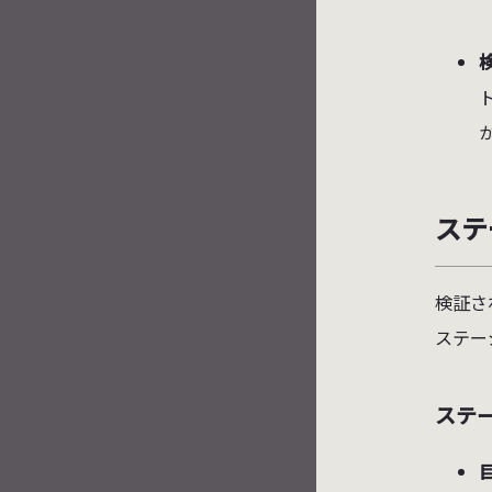
ステ
検証さ
ステー
ステ